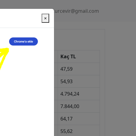
Gizlilik Politikası
kurcevir@gmail.com
×
üncel Kurlar
Kur
Kaç TL
Dolar
47,59
Euro
54,93
Gram Altın
4.794,24
eyrek Altın
7.844,00
ngiliz Sterlini
64,17
Gram Gümüş
55,62