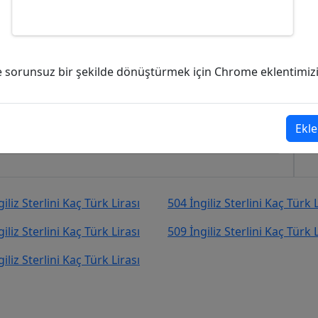
BP) kaç Türk Lirası (TL)?
ve sorunsuz bir şekilde dönüştürmek için Chrome eklentimizi i
.536,02
Türk Lirası (TL)
şekilde kurcevir.net adresinden takip
Ekle
iliz Sterlini Kaç Türk Lirası
504 İngiliz Sterlini Kaç Türk L
iliz Sterlini Kaç Türk Lirası
509 İngiliz Sterlini Kaç Türk L
iliz Sterlini Kaç Türk Lirası