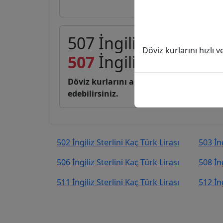
507 İngiliz Sterlini (G
Döviz kurlarını hızlı 
507
İngiliz Sterlini
32
Döviz kurlarını anlık, canlı, basit bir 
edebilirsiniz.
502 İngiliz Sterlini Kaç Türk Lirası
503 İng
506 İngiliz Sterlini Kaç Türk Lirası
508 İng
511 İngiliz Sterlini Kaç Türk Lirası
512 İng