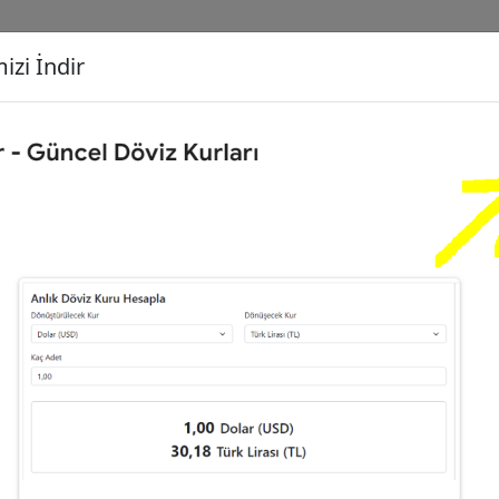
izi İndir
G
Dönüşecek Kur
Ç
iliz Sterlini (GBP)
İ
2
Türk Lirası (TL)