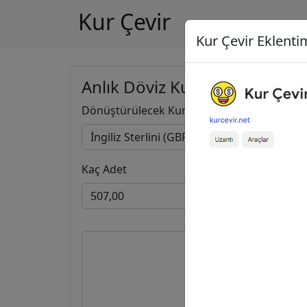
Kur Çevir
Kur Çevir Eklentim
Anlık Döviz Kuru Hesapla
Dönüştürülecek Kur
Kaç Adet
507,00
İng
32.536,0