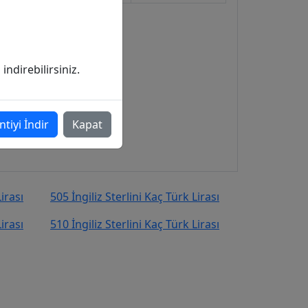
ndirebilirsiniz.
ntiyi İndir
Kapat
irası
505 İngiliz Sterlini Kaç Türk Lirası
irası
510 İngiliz Sterlini Kaç Türk Lirası