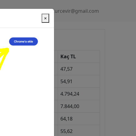
Gizlilik Politikası
kurcevir@gmail.com
×
üncel Kurlar
Kur
Kaç TL
Dolar
47,57
Euro
54,91
Gram Altın
4.794,24
eyrek Altın
7.844,00
ngiliz Sterlini
64,18
Gram Gümüş
55,62