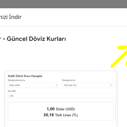
izi İndir
G
Dönüşecek Kur
Ç
Çeyrek Altın (C)
İ
73
Dolar (USD)