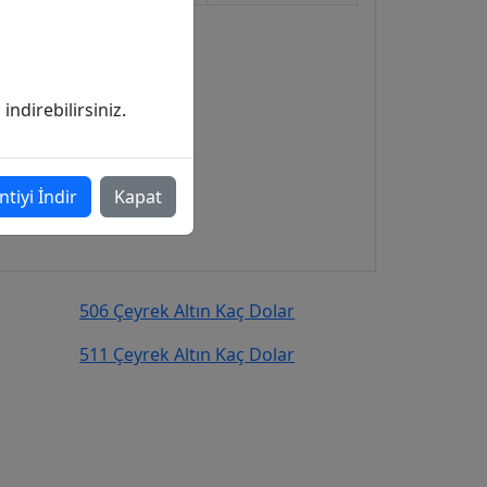
ndirebilirsiniz.
ntiyi İndir
Kapat
506 Çeyrek Altın Kaç Dolar
511 Çeyrek Altın Kaç Dolar