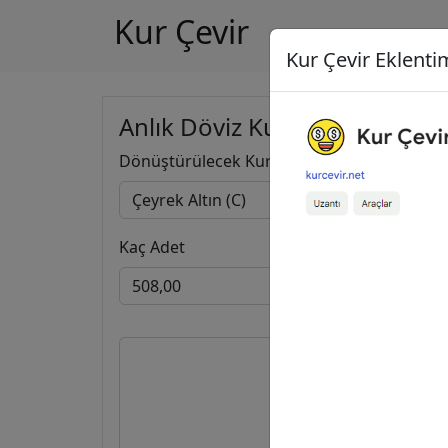
Kur Çevir
Kur Çevir Eklentim
Anlık Döviz Kuru Hesapla
Dönüştürülecek Kur
Kaç Adet
508,00
83.759,