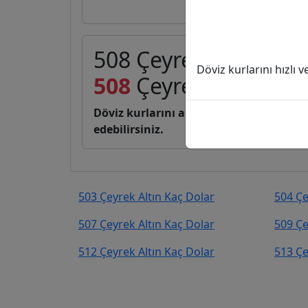
508 Çeyrek Altın (C) 
Döviz kurlarını hızlı 
508
Çeyrek Altın
83.7
Döviz kurlarını anlık, canlı, basit bir 
edebilirsiniz.
503 Çeyrek Altın Kaç Dolar
504 Çe
507 Çeyrek Altın Kaç Dolar
509 Çe
512 Çeyrek Altın Kaç Dolar
513 Çe