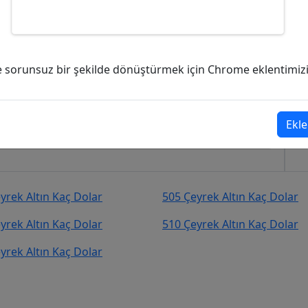
kaç Dolar (USD)?
ve sorunsuz bir şekilde dönüştürmek için Chrome eklentimizi i
59,73
Dolar (USD)
şekilde kurcevir.net adresinden takip
Ekle
yrek Altın Kaç Dolar
505 Çeyrek Altın Kaç Dolar
yrek Altın Kaç Dolar
510 Çeyrek Altın Kaç Dolar
yrek Altın Kaç Dolar