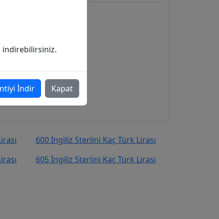
ndirebilirsiniz.
ntiyi İndir
Kapat
irası
600 İngiliz Sterlini Kaç Türk Lirası
irası
605 İngiliz Sterlini Kaç Türk Lirası