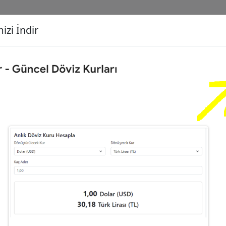
izi İndir
G
Dönüşecek Kur
Ç
iliz Sterlini (GBP)
İ
4
Türk Lirası (TL)