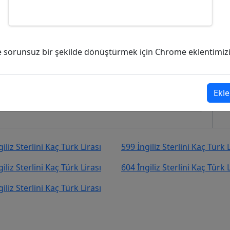
BP) kaç Türk Lirası (TL)?
ve sorunsuz bir şekilde dönüştürmek için Chrome eklentimizi i
.635,04
Türk Lirası (TL)
şekilde kurcevir.net adresinden takip
Ekle
iliz Sterlini Kaç Türk Lirası
599 İngiliz Sterlini Kaç Türk L
iliz Sterlini Kaç Türk Lirası
604 İngiliz Sterlini Kaç Türk L
iliz Sterlini Kaç Türk Lirası