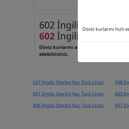
602 İngiliz Sterlini (G
Döviz kurlarını hızlı 
602
İngiliz Sterlini
38
Döviz kurlarını anlık, canlı, basit bir 
edebilirsiniz.
597 İngiliz Sterlini Kaç Türk Lirası
598 İng
601 İngiliz Sterlini Kaç Türk Lirası
603 İng
606 İngiliz Sterlini Kaç Türk Lirası
607 İng