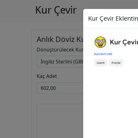
Kur Çevir
Kur Çevir Eklentim
Anlık Döviz Kuru Hesapla
Dönüştürülecek Kur
Kaç Adet
602,00
İng
38.635,0