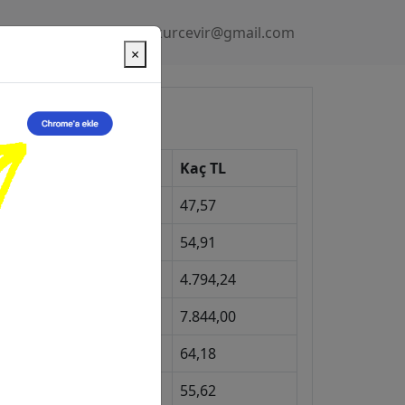
Gizlilik Politikası
kurcevir@gmail.com
×
üncel Kurlar
Kur
Kaç TL
Dolar
47,57
Euro
54,91
Gram Altın
4.794,24
eyrek Altın
7.844,00
ngiliz Sterlini
64,18
Gram Gümüş
55,62