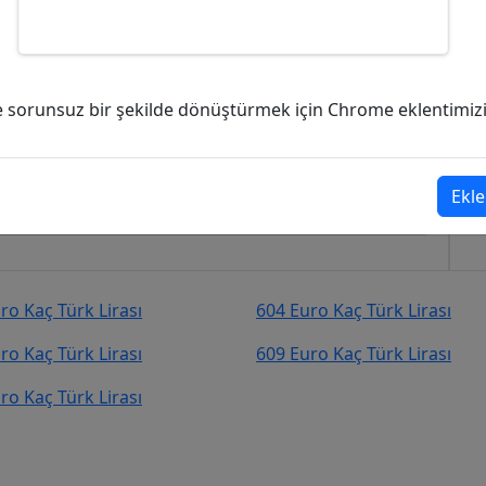
rk Lirası (TL)?
ve sorunsuz bir şekilde dönüştürmek için Chrome eklentimizi i
rk Lirası (TL)
şekilde kurcevir.net adresinden takip
Ekle
ro Kaç Türk Lirası
604 Euro Kaç Türk Lirası
ro Kaç Türk Lirası
609 Euro Kaç Türk Lirası
ro Kaç Türk Lirası