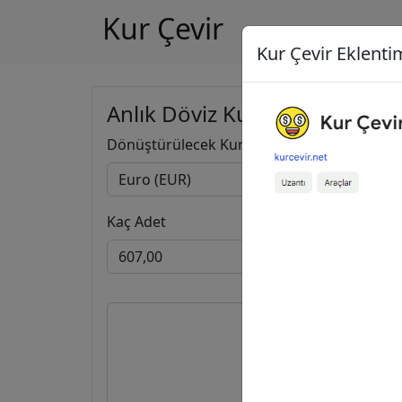
Kur Çevir
Kur Çevir Eklentim
Anlık Döviz Kuru Hesapla
Dönüştürülecek Kur
Kaç Adet
607,0
33.308,2