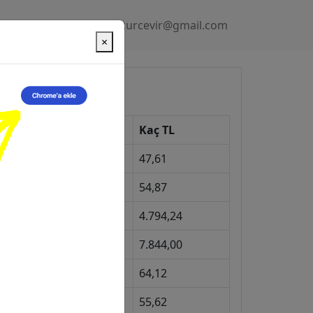
Gizlilik Politikası
kurcevir@gmail.com
×
üncel Kurlar
Kur
Kaç TL
Dolar
47,61
Euro
54,87
Gram Altın
4.794,24
eyrek Altın
7.844,00
ngiliz Sterlini
64,12
Gram Gümüş
55,62