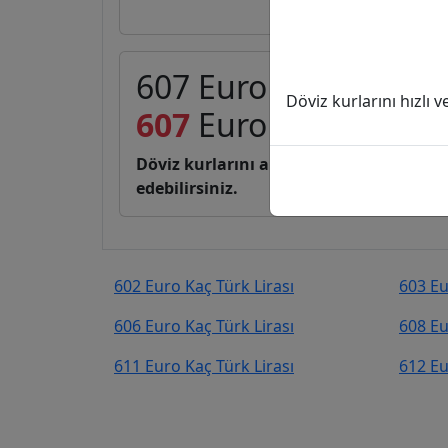
607 Euro (EUR) kaç Tü
Döviz kurlarını hızlı 
607
Euro
33.308,28
Tü
Döviz kurlarını anlık, canlı, basit bir 
edebilirsiniz.
602 Euro Kaç Türk Lirası
603 Eu
606 Euro Kaç Türk Lirası
608 Eu
611 Euro Kaç Türk Lirası
612 Eu