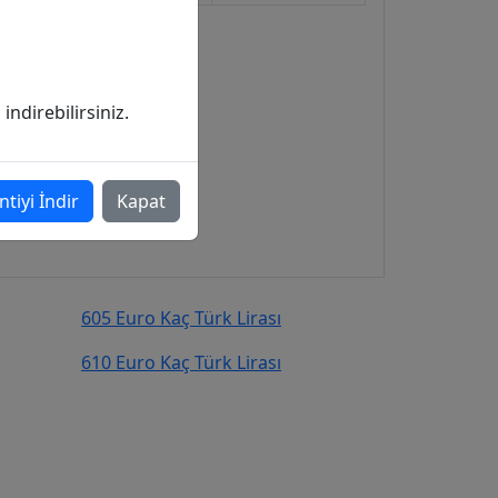
ndirebilirsiniz.
ntiyi İndir
Kapat
605 Euro Kaç Türk Lirası
610 Euro Kaç Türk Lirası