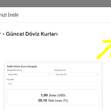
izi İndir
G
Dönüşecek Kur
Ç
0
Euro (EUR)
İ
8
Türk Lirası (TL)