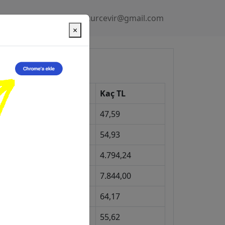
Gizlilik Politikası
kurcevir@gmail.com
×
üncel Kurlar
Kur
Kaç TL
Dolar
47,59
Euro
54,93
Gram Altın
4.794,24
eyrek Altın
7.844,00
ngiliz Sterlini
64,17
Gram Gümüş
55,62