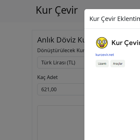
Kur Çevir
Kur Çevir Eklentim
Anlık Döviz Kuru Hesapla
Dönüştürülecek Kur
Kaç Adet
621,00
11,3