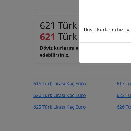
621 Türk Lirası (TL) 
Döviz kurlarını hızlı 
621
Türk Lirası
11,30
Döviz kurlarını anlık, canlı, basit bir 
edebilirsiniz.
616 Türk Lirası Kaç Euro
617 Tü
620 Türk Lirası Kaç Euro
622 Tü
625 Türk Lirası Kaç Euro
626 Tü