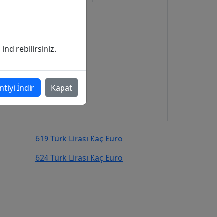
ndirebilirsiniz.
ntiyi İndir
Kapat
619 Türk Lirası Kaç Euro
624 Türk Lirası Kaç Euro