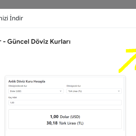
izi İndir
G
Dönüşecek Kur
Ç
Türk Lirası (TL)
İ
0
Euro (EUR)