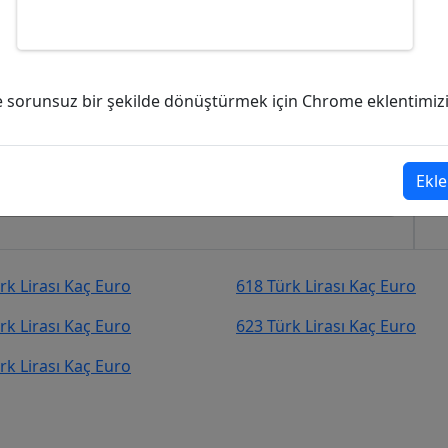
kaç Euro (EUR)?
ve sorunsuz bir şekilde dönüştürmek için Chrome eklentimizi i
Euro (EUR)
şekilde kurcevir.net adresinden takip
Ekle
rk Lirası Kaç Euro
618 Türk Lirası Kaç Euro
rk Lirası Kaç Euro
623 Türk Lirası Kaç Euro
rk Lirası Kaç Euro