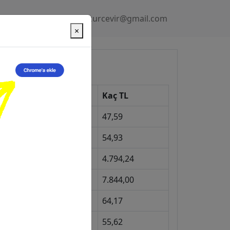
Gizlilik Politikası
kurcevir@gmail.com
×
üncel Kurlar
Kur
Kaç TL
Dolar
47,59
Euro
54,93
Gram Altın
4.794,24
eyrek Altın
7.844,00
ngiliz Sterlini
64,17
Gram Gümüş
55,62