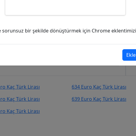
rk Lirası (TL)?
ve sorunsuz bir şekilde dönüştürmek için Chrome eklentimizi i
rk Lirası (TL)
şekilde kurcevir.net adresinden takip
Ekle
ro Kaç Türk Lirası
634 Euro Kaç Türk Lirası
ro Kaç Türk Lirası
639 Euro Kaç Türk Lirası
ro Kaç Türk Lirası