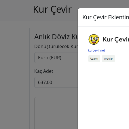
Kur Çevir
Kur Çevir Eklentim
Anlık Döviz Kuru Hesapla
Dönüştürülecek Kur
Kaç Adet
637,0
34.993,2