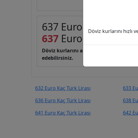
637 Euro (EUR) kaç Tü
Döviz kurlarını hızlı 
637
Euro
34.993,21
Tü
Döviz kurlarını anlık, canlı, basit bir 
edebilirsiniz.
632 Euro Kaç Türk Lirası
633 Eu
636 Euro Kaç Türk Lirası
638 Eu
641 Euro Kaç Türk Lirası
642 Eu