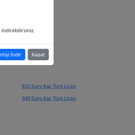
ndirebilirsiniz.
ntiyi İndir
Kapat
635 Euro Kaç Türk Lirası
640 Euro Kaç Türk Lirası