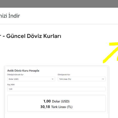
izi İndir
G
Dönüşecek Kur
Ç
0
Euro (EUR)
İ
1
Türk Lirası (TL)