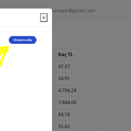
Gizlilik Politikası
kurcevir@gmail.com
×
üncel Kurlar
Kur
Kaç TL
Dolar
47,57
Euro
54,91
Gram Altın
4.794,24
eyrek Altın
7.844,00
ngiliz Sterlini
64,18
Gram Gümüş
55,62