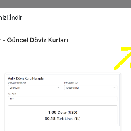
izi İndir
G
Dönüşecek Kur
Ç
0
Dolar (USD)
İ
3
Euro (EUR)