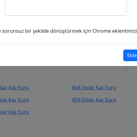
Euro (EUR)?
ve sorunsuz bir şekilde dönüştürmek için Chrome eklentimizi i
o (EUR)
şekilde kurcevir.net adresinden takip
Ekle
lar Kaç Euro
654 Dolar Kaç Euro
lar Kaç Euro
659 Dolar Kaç Euro
lar Kaç Euro