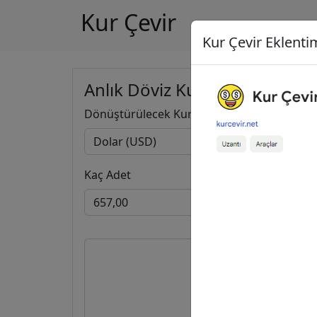
Kur Çevir
Kur Çevir Eklentim
Anlık Döviz Kuru Hesapla
Dönüştürülecek Kur
Kaç Adet
657,0
569,2