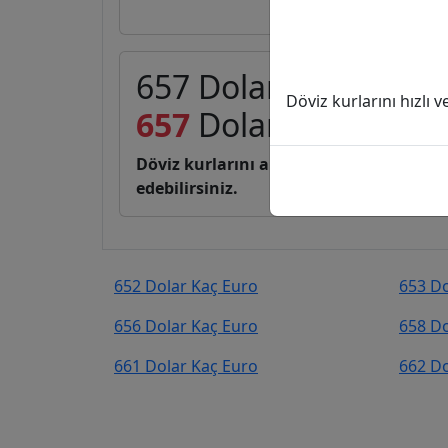
657 Dolar (USD) kaç 
Döviz kurlarını hızlı 
657
Dolar
569,23
Eur
Döviz kurlarını anlık, canlı, basit bir 
edebilirsiniz.
652 Dolar Kaç Euro
653 Do
656 Dolar Kaç Euro
658 Do
661 Dolar Kaç Euro
662 Do