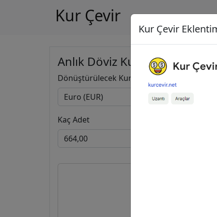
Kur Çevir
Kur Çevir Eklentim
Anlık Döviz Kuru Hesapla
Dönüştürülecek Kur
Kaç Adet
664,0
765,3