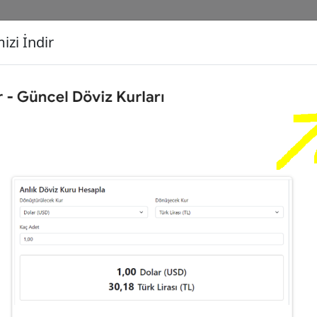
izi İndir
G
Dönüşecek Kur
Ç
0
Euro (EUR)
İ
3
Dolar (USD)