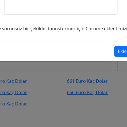
olar (USD)?
ve sorunsuz bir şekilde dönüştürmek için Chrome eklentimizi i
r (USD)
şekilde kurcevir.net adresinden takip
Ekle
ro Kaç Dolar
661 Euro Kaç Dolar
ro Kaç Dolar
666 Euro Kaç Dolar
ro Kaç Dolar