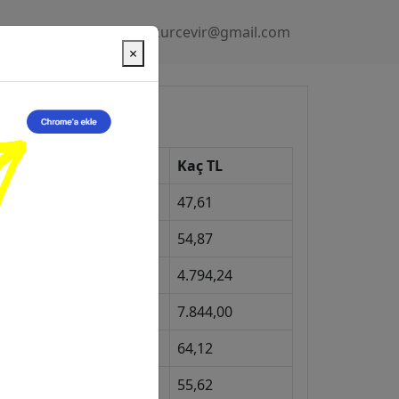
Gizlilik Politikası
kurcevir@gmail.com
×
üncel Kurlar
Kur
Kaç TL
Dolar
47,61
Euro
54,87
Gram Altın
4.794,24
eyrek Altın
7.844,00
ngiliz Sterlini
64,12
Gram Gümüş
55,62