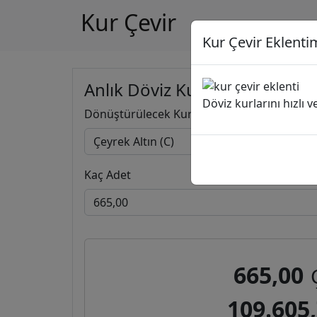
Kur Çevir
Kur Çevir Eklentim
Anlık Döviz Kuru Hesapla
Döviz kurlarını hızlı 
Dönüştürülecek Kur
Kaç Adet
665,00
109.605