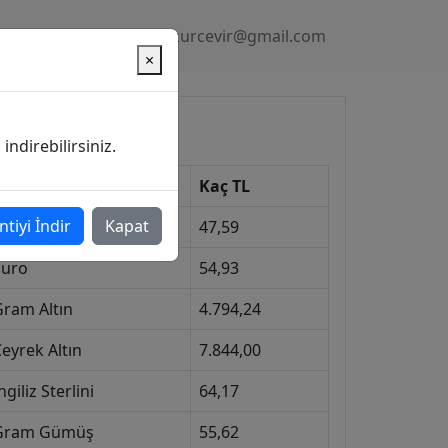
Gizlilik Politikası
kurcevir@gmail.com
×
üncel Kurlar
ndirebilirsiniz.
Kur
Kaç TL
ntiyi İndir
Kapat
Dolar
47,59
Euro
54,93
Gram Altın
4.794,24
eyrek Altın
7.844,00
ngiliz Sterlini
64,17
Gram Gümüş
55,62