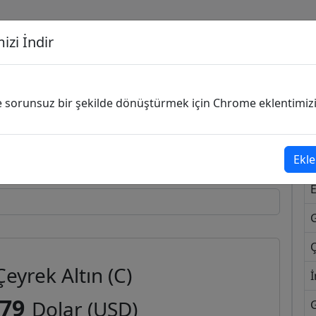
izi İndir
G
ve sorunsuz bir şekilde dönüştürmek için Chrome eklentimizi i
Dönüşecek Kur
Ekle
Ç
Çeyrek Altın (C)
İ
,79
Dolar (USD)