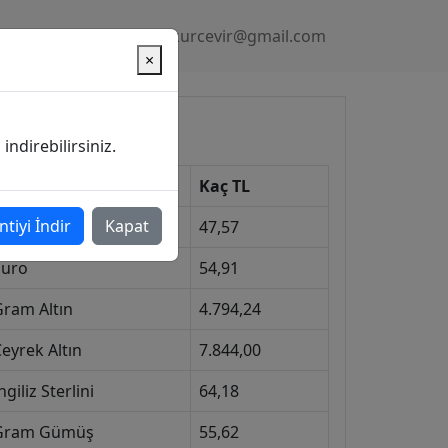
Gizlilik Politikası
kurcevir@gmail.com
×
üncel Kurlar
ndirebilirsiniz.
Kur
Kaç TL
ntiyi İndir
Kapat
Dolar
47,57
Euro
54,91
Gram Altın
4.794,24
eyrek Altın
7.844,00
ngiliz Sterlini
64,18
Gram Gümüş
55,62