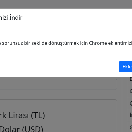
izi İndir
G
ve sorunsuz bir şekilde dönüştürmek için Chrome eklentimizi i
Dönüşecek Kur
Ekle
Ç
k Lirası (TL)
İ
Dolar (USD)