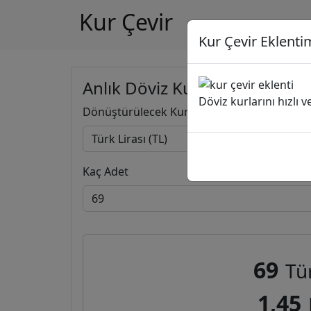
Kur Çevir
Kur Çevir Eklentim
Anlık Döviz Kuru Hesapla
Döviz kurlarını hızlı 
Dönüştürülecek Kur
Kaç Adet
69
Tür
1,45