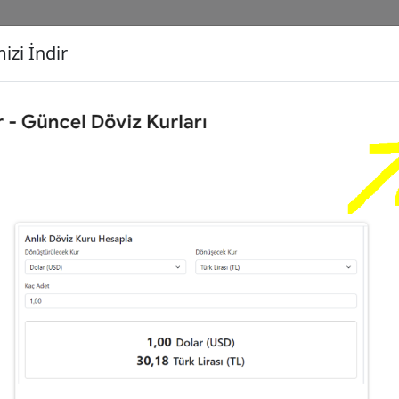
izi İndir
G
Dönüşecek Kur
Ç
Gram Altın (GA)
İ
64
Dolar (USD)