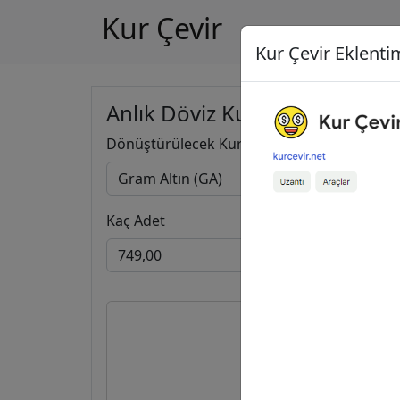
Kur Çevir
Kur Çevir Eklentim
Anlık Döviz Kuru Hesapla
Dönüştürülecek Kur
Kaç Adet
749,00
75.480,