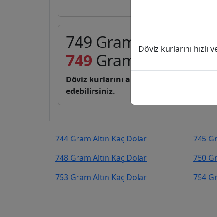
749 Gram Altın (GA) 
Döviz kurlarını hızlı 
749
Gram Altın
75.48
Döviz kurlarını anlık, canlı, basit bir 
edebilirsiniz.
744 Gram Altın Kaç Dolar
745 Gr
748 Gram Altın Kaç Dolar
750 Gr
753 Gram Altın Kaç Dolar
754 Gr