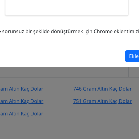
kaç Dolar (USD)?
ve sorunsuz bir şekilde dönüştürmek için Chrome eklentimizi i
0,64
Dolar (USD)
şekilde kurcevir.net adresinden takip
Ekle
am Altın Kaç Dolar
746 Gram Altın Kaç Dolar
am Altın Kaç Dolar
751 Gram Altın Kaç Dolar
am Altın Kaç Dolar