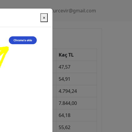
Gizlilik Politikası
kurcevir@gmail.com
×
üncel Kurlar
Kur
Kaç TL
Dolar
47,57
Euro
54,91
Gram Altın
4.794,24
eyrek Altın
7.844,00
ngiliz Sterlini
64,18
Gram Gümüş
55,62