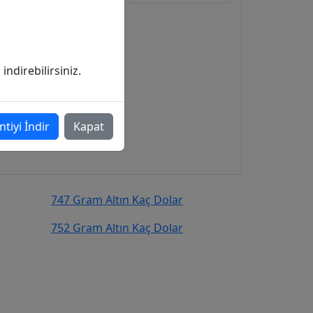
ndirebilirsiniz.
ntiyi İndir
Kapat
747 Gram Altın Kaç Dolar
752 Gram Altın Kaç Dolar