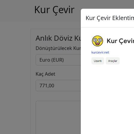
Kur Çevir
Kur Çevir Eklentim
Anlık Döviz Kuru Hesapla
Dönüştürülecek Kur
Kaç Adet
771,0
889,8