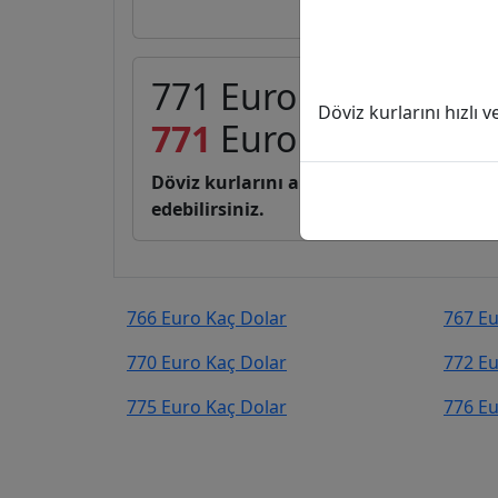
771 Euro (EUR) kaç D
Döviz kurlarını hızlı 
771
Euro
889,88
Dola
Döviz kurlarını anlık, canlı, basit bir 
edebilirsiniz.
766 Euro Kaç Dolar
767 Eu
770 Euro Kaç Dolar
772 Eu
775 Euro Kaç Dolar
776 Eu