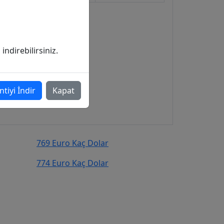
ndirebilirsiniz.
ntiyi İndir
Kapat
769 Euro Kaç Dolar
774 Euro Kaç Dolar