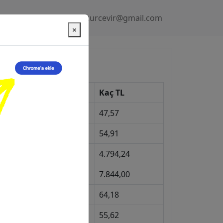
Gizlilik Politikası
kurcevir@gmail.com
×
üncel Kurlar
Kur
Kaç TL
Dolar
47,57
Euro
54,91
Gram Altın
4.794,24
eyrek Altın
7.844,00
ngiliz Sterlini
64,18
Gram Gümüş
55,62