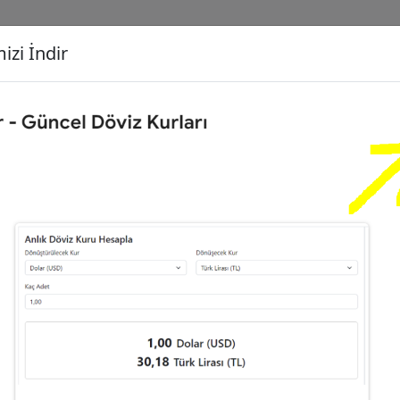
izi İndir
G
Dönüşecek Kur
Ç
0
Euro (EUR)
İ
8
Dolar (USD)