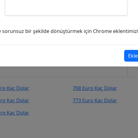
olar (USD)?
ve sorunsuz bir şekilde dönüştürmek için Chrome eklentimizi i
r (USD)
şekilde kurcevir.net adresinden takip
Ekle
ro Kaç Dolar
768 Euro Kaç Dolar
ro Kaç Dolar
773 Euro Kaç Dolar
ro Kaç Dolar