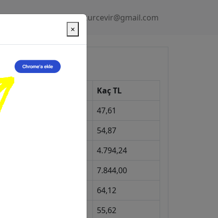
Gizlilik Politikası
kurcevir@gmail.com
×
üncel Kurlar
Kur
Kaç TL
Dolar
47,61
Euro
54,87
Gram Altın
4.794,24
eyrek Altın
7.844,00
ngiliz Sterlini
64,12
Gram Gümüş
55,62