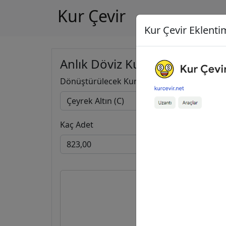
Kur Çevir
Kur Çevir Eklentim
Anlık Döviz Kuru Hesapla
Dönüştürülecek Kur
Kaç Adet
823,00
135.597