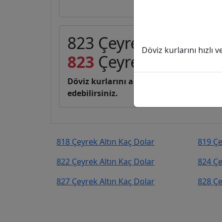
823 Çeyrek Altın (C) 
Döviz kurlarını hızlı 
823
Çeyrek Altın
135.
Döviz kurlarını anlık, canlı, basit bir 
edebilirsiniz.
818 Çeyrek Altın Kaç Dolar
819 Çe
822 Çeyrek Altın Kaç Dolar
824 Çe
827 Çeyrek Altın Kaç Dolar
828 Çe