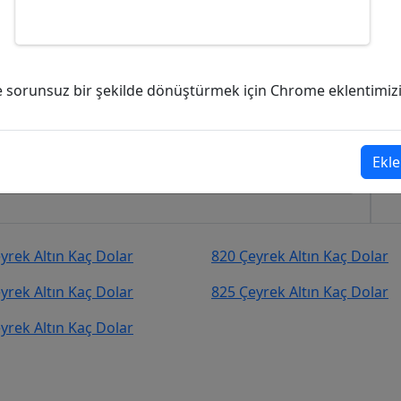
kaç Dolar (USD)?
ve sorunsuz bir şekilde dönüştürmek için Chrome eklentimizi i
597,89
Dolar (USD)
şekilde kurcevir.net adresinden takip
Ekle
yrek Altın Kaç Dolar
820 Çeyrek Altın Kaç Dolar
yrek Altın Kaç Dolar
825 Çeyrek Altın Kaç Dolar
yrek Altın Kaç Dolar