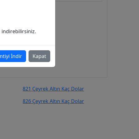
ndirebilirsiniz.
ntiyi İndir
Kapat
821 Çeyrek Altın Kaç Dolar
826 Çeyrek Altın Kaç Dolar