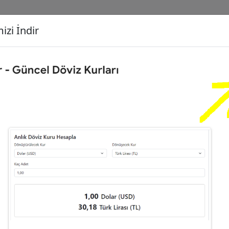
izi İndir
G
Dönüşecek Kur
Ç
Çeyrek Altın (C)
İ
,89
Dolar (USD)