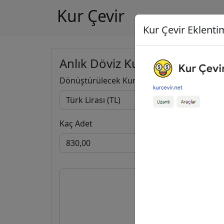
Kur Çevir
Kur Çevir Eklentim
Anlık Döviz Kuru Hesapla
Dönüştürülecek Kur
Kaç Adet
830,00
12,94
İngi