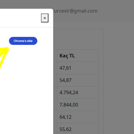
Gizlilik Politikası
kurcevir@gmail.com
×
üncel Kurlar
Kur
Kaç TL
Dolar
47,61
Euro
54,87
Gram Altın
4.794,24
eyrek Altın
7.844,00
ngiliz Sterlini
64,12
Gram Gümüş
55,62