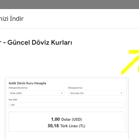
izi İndir
G
Dönüşecek Kur
Ç
Türk Lirası (TL)
İ
liz Sterlini (GBP)