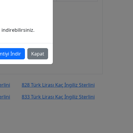
ndirebilirsiniz.
ntiyi İndir
Kapat
rlini
828 Türk Lirası Kaç İngiliz Sterlini
rlini
833 Türk Lirası Kaç İngiliz Sterlini