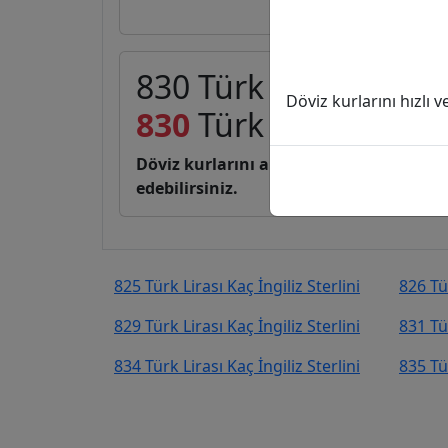
830 Türk Lirası (TL) ka
Döviz kurlarını hızlı 
830
Türk Lirası
12,94
Döviz kurlarını anlık, canlı, basit bir 
edebilirsiniz.
825 Türk Lirası Kaç İngiliz Sterlini
826 Tür
829 Türk Lirası Kaç İngiliz Sterlini
831 Tür
834 Türk Lirası Kaç İngiliz Sterlini
835 Tür