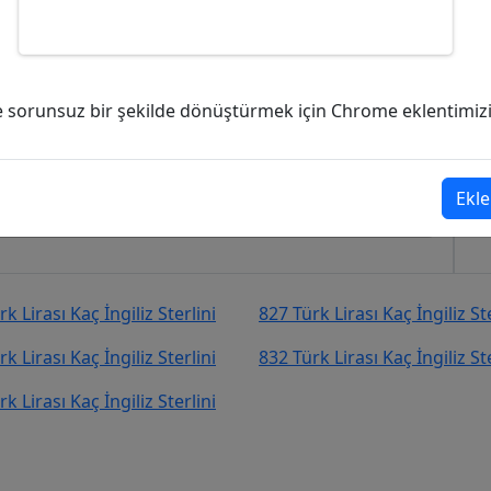
ç İngiliz Sterlini (GBP)?
ve sorunsuz bir şekilde dönüştürmek için Chrome eklentimizi i
İngiliz Sterlini (GBP)
şekilde kurcevir.net adresinden takip
Ekle
k Lirası Kaç İngiliz Sterlini
827 Türk Lirası Kaç İngiliz Ste
k Lirası Kaç İngiliz Sterlini
832 Türk Lirası Kaç İngiliz Ste
k Lirası Kaç İngiliz Sterlini