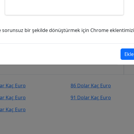
uro (EUR)?
ve sorunsuz bir şekilde dönüştürmek için Chrome eklentimizi i
(EUR)
şekilde kurcevir.net adresinden takip
Ekle
ar Kaç Euro
86 Dolar Kaç Euro
ar Kaç Euro
91 Dolar Kaç Euro
ar Kaç Euro