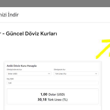
izi İndir
G
Dönüşecek Kur
Ç
Dolar (USD)
İ
1
Euro (EUR)