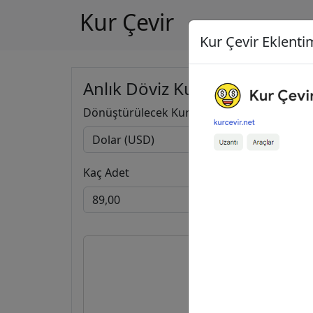
Kur Çevir
Kur Çevir Eklentim
Anlık Döviz Kuru Hesapla
Dönüştürülecek Kur
Kaç Adet
89,00
77,1