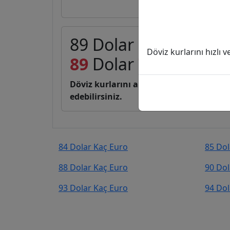
89 Dolar (USD) kaç E
Döviz kurlarını hızlı 
89
Dolar
77,11
Euro 
Döviz kurlarını anlık, canlı, basit bir 
edebilirsiniz.
84 Dolar Kaç Euro
85 Dol
88 Dolar Kaç Euro
90 Dol
93 Dolar Kaç Euro
94 Dol