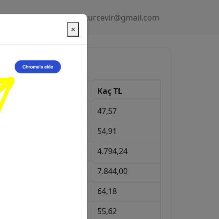
Gizlilik Politikası
kurcevir@gmail.com
×
üncel Kurlar
Kur
Kaç TL
Dolar
47,57
Euro
54,91
Gram Altın
4.794,24
eyrek Altın
7.844,00
ngiliz Sterlini
64,18
Gram Gümüş
55,62