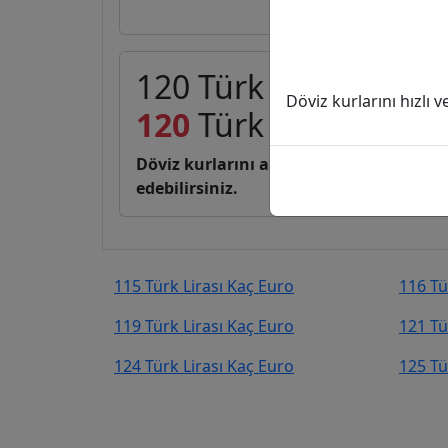
120 Türk Lirası (TL) 
Döviz kurlarını hızlı 
120
Türk Lirası
2,19
E
Döviz kurlarını anlık, canlı, basit bir 
edebilirsiniz.
115 Türk Lirası Kaç Euro
116 Tü
119 Türk Lirası Kaç Euro
121 Tü
124 Türk Lirası Kaç Euro
125 Tü