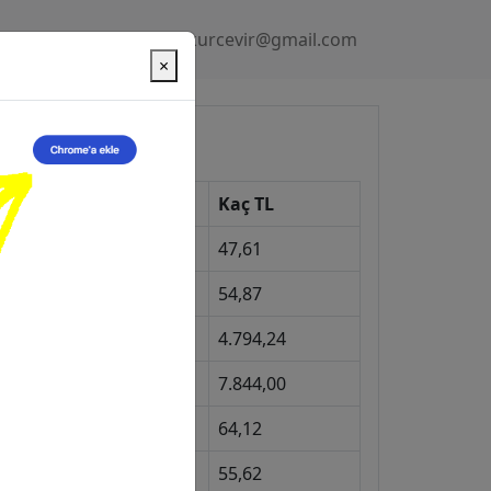
Gizlilik Politikası
kurcevir@gmail.com
×
üncel Kurlar
Kur
Kaç TL
Dolar
47,61
Euro
54,87
Gram Altın
4.794,24
eyrek Altın
7.844,00
ngiliz Sterlini
64,12
Gram Gümüş
55,62