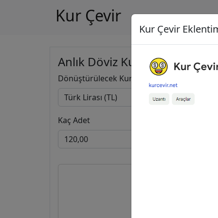
Kur Çevir
Kur Çevir Eklentim
Anlık Döviz Kuru Hesapla
Dönüştürülecek Kur
Kaç Adet
120,00
2,19