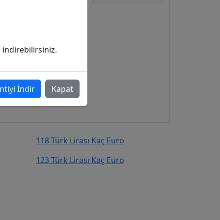
ndirebilirsiniz.
ntiyi İndir
Kapat
118 Türk Lirası Kaç Euro
123 Türk Lirası Kaç Euro