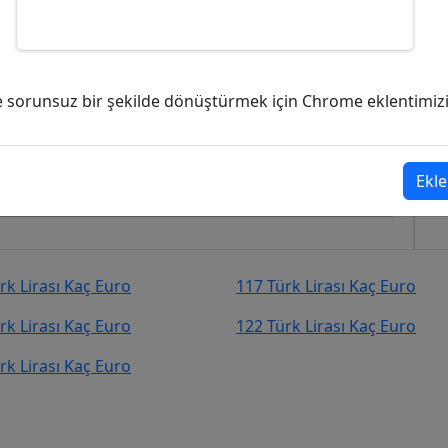
kaç Euro (EUR)?
ve sorunsuz bir şekilde dönüştürmek için Chrome eklentimizi i
uro (EUR)
şekilde kurcevir.net adresinden takip
Ekle
rk Lirası Kaç Euro
117 Türk Lirası Kaç Euro
rk Lirası Kaç Euro
122 Türk Lirası Kaç Euro
rk Lirası Kaç Euro