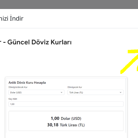
izi İndir
G
Dönüşecek Kur
Ç
Türk Lirası (TL)
İ
Euro (EUR)