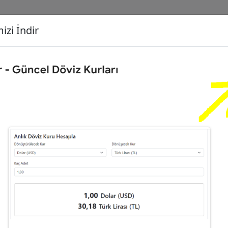
izi İndir
G
Dönüşecek Kur
Ç
Türk Lirası (TL)
İ
liz Sterlini (GBP)