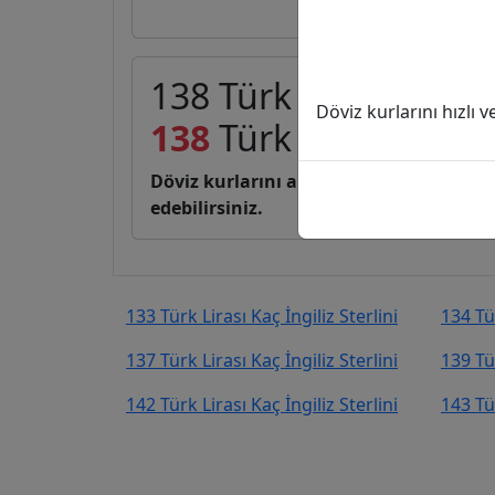
138 Türk Lirası (TL) ka
Döviz kurlarını hızlı 
138
Türk Lirası
2,15
İ
Döviz kurlarını anlık, canlı, basit bir 
edebilirsiniz.
133 Türk Lirası Kaç İngiliz Sterlini
134 Tür
137 Türk Lirası Kaç İngiliz Sterlini
139 Tür
142 Türk Lirası Kaç İngiliz Sterlini
143 Tür