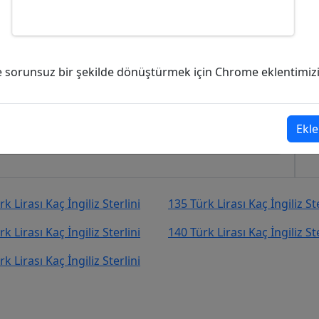
ç İngiliz Sterlini (GBP)?
ve sorunsuz bir şekilde dönüştürmek için Chrome eklentimizi i
ngiliz Sterlini (GBP)
şekilde kurcevir.net adresinden takip
Ekle
k Lirası Kaç İngiliz Sterlini
135 Türk Lirası Kaç İngiliz Ste
k Lirası Kaç İngiliz Sterlini
140 Türk Lirası Kaç İngiliz Ste
k Lirası Kaç İngiliz Sterlini