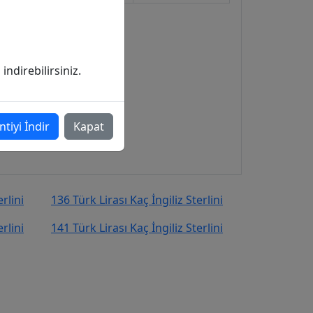
ndirebilirsiniz.
ntiyi İndir
Kapat
rlini
136 Türk Lirası Kaç İngiliz Sterlini
rlini
141 Türk Lirası Kaç İngiliz Sterlini