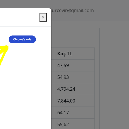
Gizlilik Politikası
kurcevir@gmail.com
×
üncel Kurlar
Kur
Kaç TL
Dolar
47,59
Euro
54,93
Gram Altın
4.794,24
eyrek Altın
7.844,00
ngiliz Sterlini
64,17
Gram Gümüş
55,62