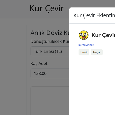
Kur Çevir
Kur Çevir Eklentim
Anlık Döviz Kuru Hesapla
Dönüştürülecek Kur
Kaç Adet
138,00
2,15
İngi