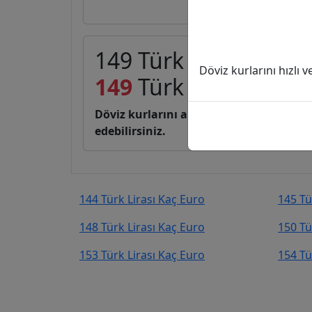
149 Türk Lirası (TL) 
Döviz kurlarını hızlı 
149
Türk Lirası
2,71
E
Döviz kurlarını anlık, canlı, basit bir 
edebilirsiniz.
144 Türk Lirası Kaç Euro
145 Tü
148 Türk Lirası Kaç Euro
150 Tü
153 Türk Lirası Kaç Euro
154 Tü