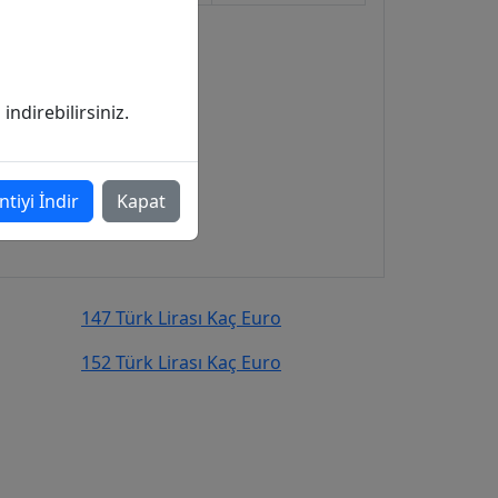
ndirebilirsiniz.
ntiyi İndir
Kapat
147 Türk Lirası Kaç Euro
152 Türk Lirası Kaç Euro