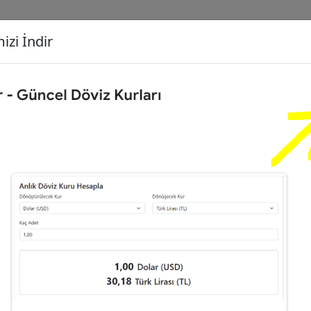
izi İndir
G
Dönüşecek Kur
Ç
Türk Lirası (TL)
İ
Euro (EUR)