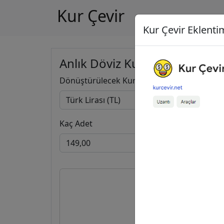
Kur Çevir
Kur Çevir Eklentim
Anlık Döviz Kuru Hesapla
Dönüştürülecek Kur
Kaç Adet
149,00
2,71