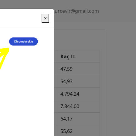
Gizlilik Politikası
kurcevir@gmail.com
×
üncel Kurlar
Kur
Kaç TL
Dolar
47,59
Euro
54,93
Gram Altın
4.794,24
eyrek Altın
7.844,00
ngiliz Sterlini
64,17
Gram Gümüş
55,62