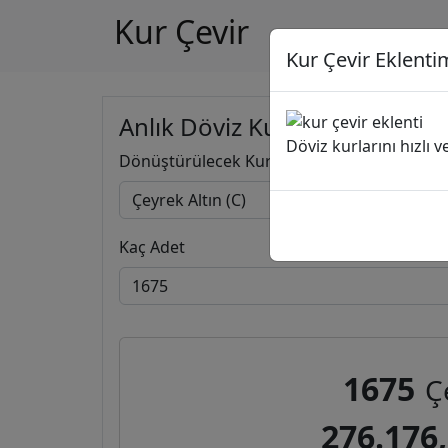
Kur Çevir
Kur Çevir Eklentim
Anlık Döviz Kuru Hesapla
Döviz kurlarını hızlı 
Dönüştürülecek Kur
Kaç Adet
1675
Ç
276.176