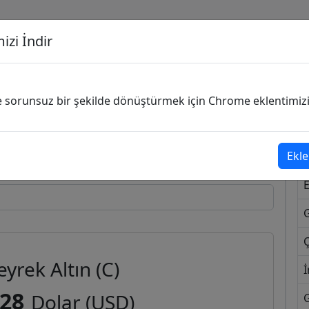
izi İndir
G
ve sorunsuz bir şekilde dönüştürmek için Chrome eklentimizi i
Dönüşecek Kur
Ekle
Ç
eyrek Altın (C)
İ
,28
Dolar (USD)