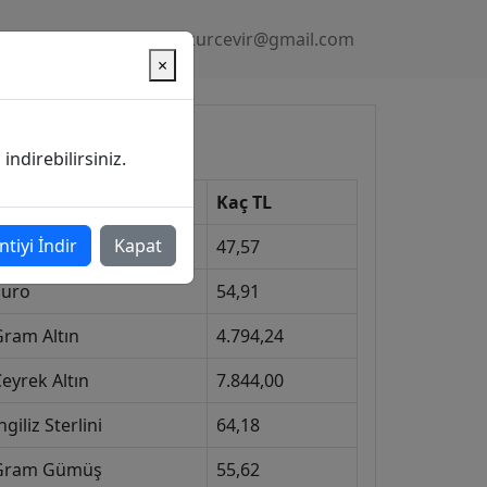
Gizlilik Politikası
kurcevir@gmail.com
×
üncel Kurlar
ndirebilirsiniz.
Kur
Kaç TL
ntiyi İndir
Kapat
Dolar
47,57
Euro
54,91
Gram Altın
4.794,24
eyrek Altın
7.844,00
ngiliz Sterlini
64,18
Gram Gümüş
55,62