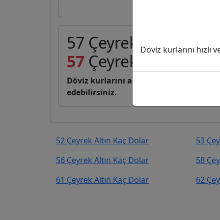
57 Çeyrek Altın (C) k
Döviz kurlarını hızlı 
57
Çeyrek Altın
9.391
Döviz kurlarını anlık, canlı, basit bir 
edebilirsiniz.
52 Çeyrek Altın Kaç Dolar
53 Çey
56 Çeyrek Altın Kaç Dolar
58 Çey
61 Çeyrek Altın Kaç Dolar
62 Çey