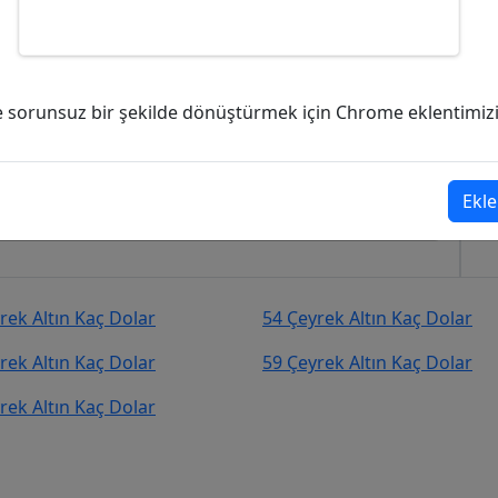
aç Dolar (USD)?
ve sorunsuz bir şekilde dönüştürmek için Chrome eklentimizi i
,35
Dolar (USD)
şekilde kurcevir.net adresinden takip
Ekle
rek Altın Kaç Dolar
54 Çeyrek Altın Kaç Dolar
rek Altın Kaç Dolar
59 Çeyrek Altın Kaç Dolar
rek Altın Kaç Dolar