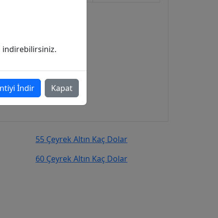
ndirebilirsiniz.
ntiyi İndir
Kapat
55 Çeyrek Altın Kaç Dolar
60 Çeyrek Altın Kaç Dolar