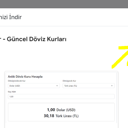
izi İndir
G
Dönüşecek Kur
Ç
eyrek Altın (C)
İ
35
Dolar (USD)