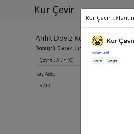
Kur Çevir
Kur Çevir Eklentim
Anlık Döviz Kuru Hesapla
Dönüştürülecek Kur
Kaç Adet
57,00
Ç
9.391,