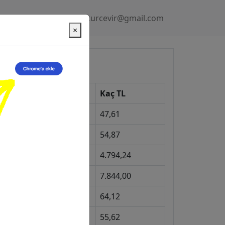
Gizlilik Politikası
kurcevir@gmail.com
×
üncel Kurlar
Kur
Kaç TL
Dolar
47,61
Euro
54,87
Gram Altın
4.794,24
eyrek Altın
7.844,00
ngiliz Sterlini
64,12
Gram Gümüş
55,62