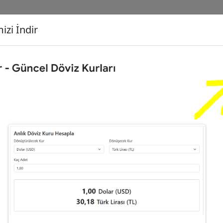
izi İndir
G
Dönüşecek Kur
Ç
eyrek Altın (C)
İ
63
Dolar (USD)