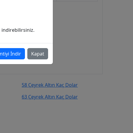
ndirebilirsiniz.
ntiyi İndir
Kapat
58 Çeyrek Altın Kaç Dolar
63 Çeyrek Altın Kaç Dolar