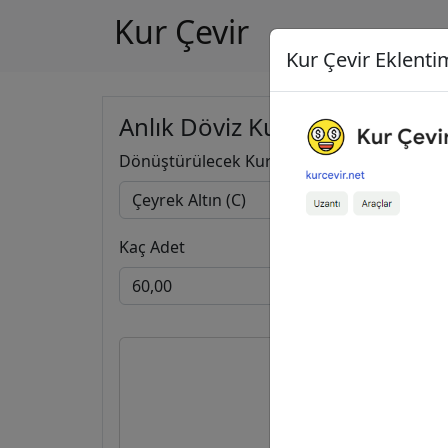
Kur Çevir
Kur Çevir Eklentim
Anlık Döviz Kuru Hesapla
Dönüştürülecek Kur
Kaç Adet
60,00
Ç
9.885,