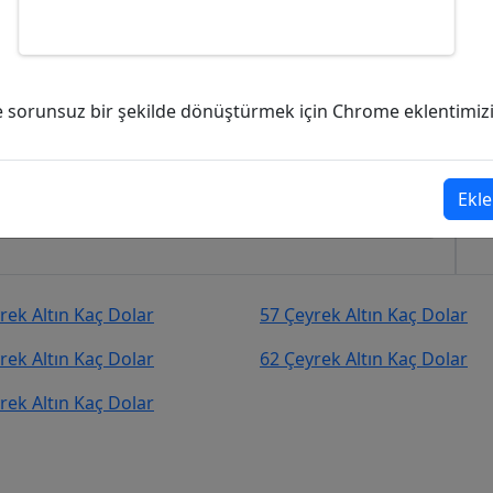
aç Dolar (USD)?
ve sorunsuz bir şekilde dönüştürmek için Chrome eklentimizi i
,63
Dolar (USD)
şekilde kurcevir.net adresinden takip
Ekle
rek Altın Kaç Dolar
57 Çeyrek Altın Kaç Dolar
rek Altın Kaç Dolar
62 Çeyrek Altın Kaç Dolar
rek Altın Kaç Dolar