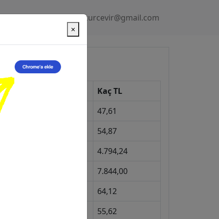
Gizlilik Politikası
kurcevir@gmail.com
×
üncel Kurlar
Kur
Kaç TL
Dolar
47,61
Euro
54,87
Gram Altın
4.794,24
eyrek Altın
7.844,00
ngiliz Sterlini
64,12
Gram Gümüş
55,62