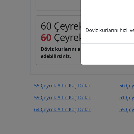
60 Çeyrek Altın (C) k
Döviz kurlarını hızlı 
60
Çeyrek Altın
9.885
Döviz kurlarını anlık, canlı, basit bir 
edebilirsiniz.
55 Çeyrek Altın Kaç Dolar
56 Çey
59 Çeyrek Altın Kaç Dolar
61 Çey
64 Çeyrek Altın Kaç Dolar
65 Çey