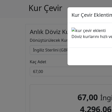
Kur Çevir
Kur Çevir Eklentim
Anlık Döviz Kuru Hesapla
Döviz kurlarını hızlı 
Dönüştürülecek Kur
Kaç Adet
67,00
İngi
4.296,06