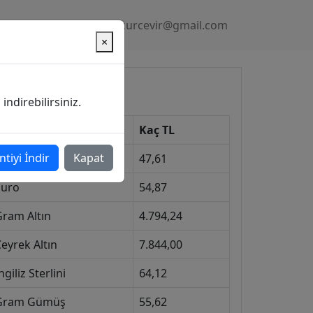
Gizlilik Politikası
kurcevir@gmail.com
×
üncel Kurlar
ndirebilirsiniz.
Kur
Kaç TL
ntiyi İndir
Kapat
Dolar
47,61
Euro
54,87
Gram Altın
4.794,24
eyrek Altın
7.844,00
ngiliz Sterlini
64,12
Gram Gümüş
55,62