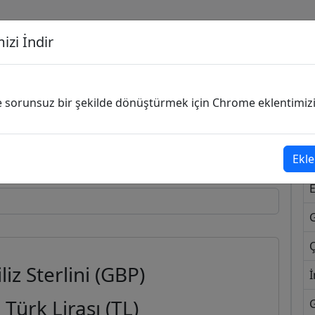
izi İndir
G
ve sorunsuz bir şekilde dönüştürmek için Chrome eklentimizi i
Dönüşecek Kur
Ekle
Ç
liz Sterlini (GBP)
İ
Türk Lirası (TL)